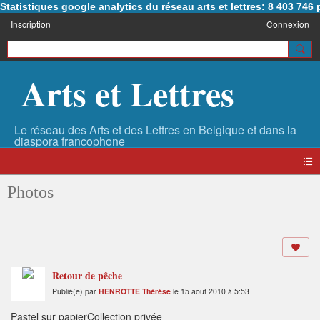
Statistiques google analytics du réseau arts et lettres: 8 403 74
Inscription
Connexion
Arts et Lettres
Photos
Retour de pêche
Publié(e) par
HENROTTE Thérèse
le 15 août 2010 à 5:53
Pastel sur papierCollection privée