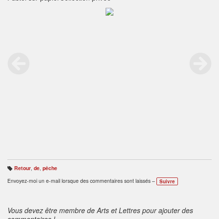
Retour
,
de
,
pêche
B
ali
Envoyez-moi un e-mail lorsque des commentaires sont laissés –
Suivre
s
e
s
:
Vous devez être membre de Arts et Lettres pour ajouter des
commentaires !