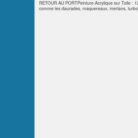
RETOUR AU PORTPeinture Acrylique sur Toile : 120 
comme les daurades, maquereaux, merlans, turbots e
marins comme les goélands, mouettes et puffins…c’e