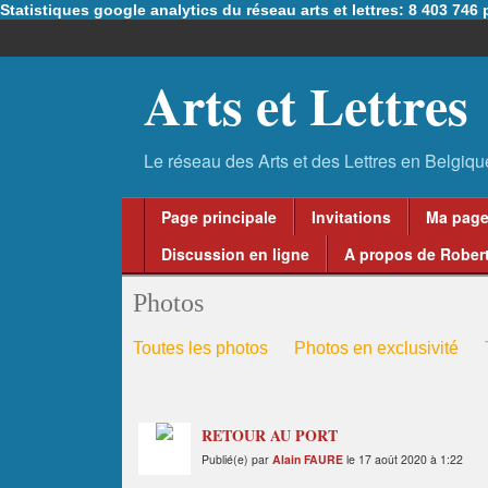
Statistiques google analytics du réseau arts et lettres: 8 403 74
Arts et Lettres
Page principale
Invitations
Ma pag
Discussion en ligne
A propos de Robert
Photos
Toutes les photos
Photos en exclusivité
RETOUR AU PORT
Publié(e) par
Alain FAURE
le 17 août 2020 à 1:22