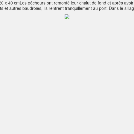
x 40 cmLes pêcheurs ont remonté leur chalut de fond et après avoir sé
t autres baudroies, ils rentrent tranquillement au port. Dans le sill
st l’heure du dernier festin avant que n’arrive la nuit.