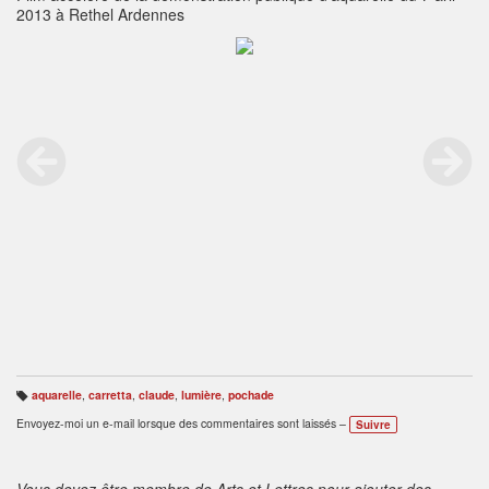
2013 à Rethel Ardennes
aquarelle
,
carretta
,
claude
,
lumière
,
pochade
B
ali
Envoyez-moi un e-mail lorsque des commentaires sont laissés –
Suivre
s
e
s
:
Vous devez être membre de Arts et Lettres pour ajouter des