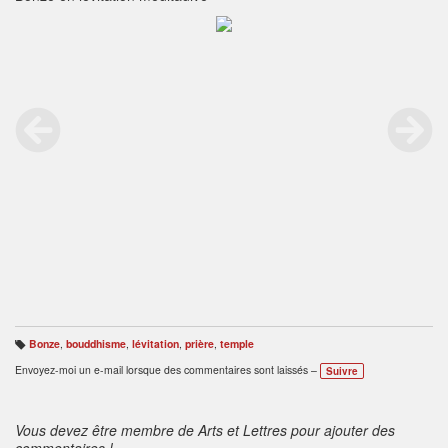
Bonze
,
bouddhisme
,
lévitation
,
prière
,
temple
B
ali
Envoyez-moi un e-mail lorsque des commentaires sont laissés –
Suivre
s
e
s
:
Vous devez être membre de Arts et Lettres pour ajouter des
commentaires !