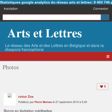
Statistiques google analytics du réseau arts et lettres: 8 403 74
Inscription
Connexion
Arts et Lettres
Photos
1
restez Zen
Publié(e) par
Pierre Moreau
le 27 septembre 2010 à 5:29
Bonze en lévitation méditadive