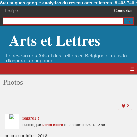
Statistiques google analytics du réseau arts et lettres: 8 403 74
Inscription
Connexion
Arts et Lettres
Photos
2
regarde !
Publié(e) par
Daniel Moline
le 17 novembre 2018 à 8:09
ambre sur toile - 2018