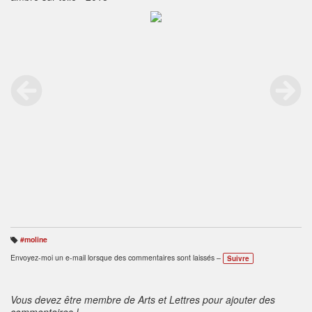
#moline
B
ali
Envoyez-moi un e-mail lorsque des commentaires sont laissés –
Suivre
s
e
s
:
Vous devez être membre de Arts et Lettres pour ajouter des
commentaires !