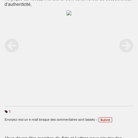
d'authenticité,
1
B
ali
Envoyez-moi un e-mail lorsque des commentaires sont laissés –
Suivre
s
e
s
:
Vous devez être membre de Arts et Lettres pour ajouter des