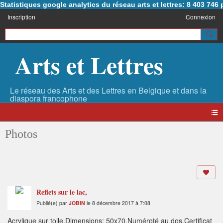
Statistiques google analytics du réseau arts et lettres: 8 403 74
Inscription
Connexion
Arts et Lettres
Photos
Reflets sur le lac,
Publié(e) par
JOBIN
le 8 décembre 2017 à 7:08
Acrylique sur toile,Dimensions: 50x70,Numéroté au dos,Certificat