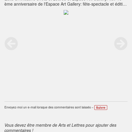
ème anniversaire de l'Espace Art Gallery: fête-spectacle et édition
de plusieurs recueils d'art
https://artsrtlettres.ning.com/profiles/blogs/10-eme-
anniversaire-de-l-espace-art-gallery-fete-spectacle-et-edi
Envoyez-moi un e-mail lorsque des commentaires sont laissés –
Suivre
Vous devez être membre de Arts et Lettres pour ajouter des
commentaires !