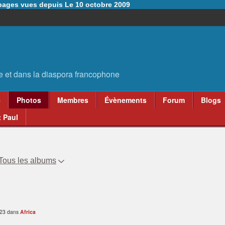
6 pages vues depuis Le 10 octobre 2009
e
Photos
Membres
Évènements
Forum
Blogs
 Paul
Tous les albums
:23 dans
Africa