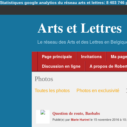
Statistiques google analytics du réseau arts et lettres: 8 403 74
Arts et Lettres
Page principale
Invitations
Ma pag
Discussion en ligne
A propos de Robert
Photos
Toutes les photos
Photos en exclusivité
Question de route, Baobabs
Publié(e) par
Marie Hurtrel
le 15 novembre 2016 à 10