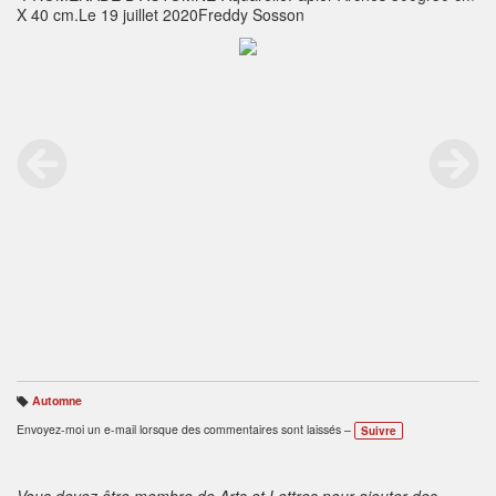
X 40 cm.Le 19 juillet 2020Freddy Sosson
Automne
B
ali
Envoyez-moi un e-mail lorsque des commentaires sont laissés –
Suivre
s
e
s
:
Vous devez être membre de Arts et Lettres pour ajouter des