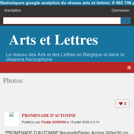
Statistiques google analytics du réseau arts et lettres: 8 403 74
Inscription
Connexion
Arts et Lettres
Photos
3
PROMENADE D'AUTOMNE
Publié(e) par
Freddy SOSSON
le 19 juillet 2020 à 5:14
"PROMENADE D'AUTOMNE"AquarellePapier Arches 300gr30 cm