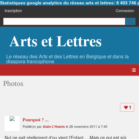
Statistiques google analytics du réseau arts et lettres: 8 403 74
Inscription
Connexion
Arts et Lettres
Photos
1
Pourquoi ? ...
Publié(e) par
Alain L'Hostis
le 28 novembre 2011 à 7:40
Nul ne sait réellement d'ou vient l'Enfant ... Mais ce qui est sûr,