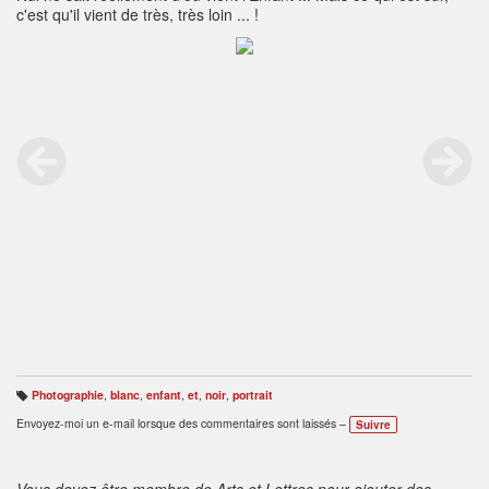
c'est qu'il vient de très, très loin ... !
Photographie
,
blanc
,
enfant
,
et
,
noir
,
portrait
B
ali
Envoyez-moi un e-mail lorsque des commentaires sont laissés –
Suivre
s
e
s
:
Vous devez être membre de Arts et Lettres pour ajouter des