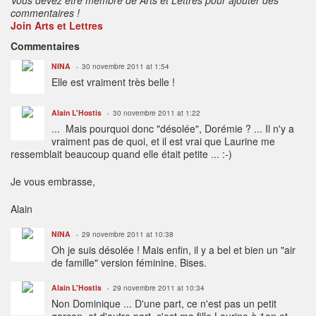
commentaires !
Join Arts et Lettres
Commentaires
NINA
30 novembre 2011 at 1:54
Elle est vraiment très belle !
Alain L'Hostis
30 novembre 2011 at 1:22
... Mais pourquoi donc "désolée", Dorémie ? ... Il n'y a
vraiment pas de quoi, et il est vrai que Laurine me
ressemblait beaucoup quand elle était petite ... :-)
Je vous embrasse,
Alain
NINA
29 novembre 2011 at 10:38
Oh je suis désolée ! Mais enfin, il y a bel et bien un "air
de famille" version féminine. Bises.
Alain L'Hostis
29 novembre 2011 at 10:34
Non Dominique ... D'une part, ce n'est pas un petit
garçon, et d'autre part, c'est ma fille Laurine à 1an et