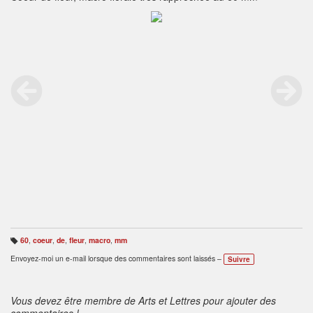
60
,
coeur
,
de
,
fleur
,
macro
,
mm
B
ali
Envoyez-moi un e-mail lorsque des commentaires sont laissés –
Suivre
s
e
s
:
Vous devez être membre de Arts et Lettres pour ajouter des
commentaires !