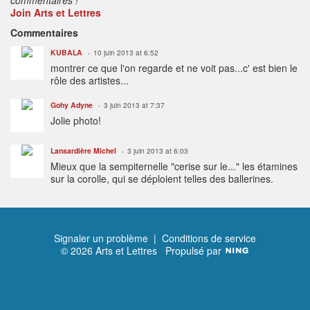
Join Arts et Lettres
Commentaires
KUBALA
10 juin 2013 at 6:52
montrer ce que l'on regarde et ne voit pas...c' est bien le
rôle des artistes...
Gohy Adyne
3 juin 2013 at 7:37
Jolie photo!
Lansardière Michel
3 juin 2013 at 6:03
Mieux que la sempiternelle "cerise sur le..." les étamines
sur la corolle, qui se déploient telles des ballerines.
Signaler un problème
|
Conditions de service
© 2026 Arts et Lettres
Propulsé par