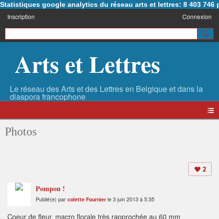
Statistiques google analytics du réseau arts et lettres: 8 403 74
Inscription
Connexion
Arts et Lettres
Photos
2
Pompon !
Publié(e) par
colette Fournier
le 3 juin 2013 à 5:35
Coeur de fleur, macro florale très rapprochée au 60 mm