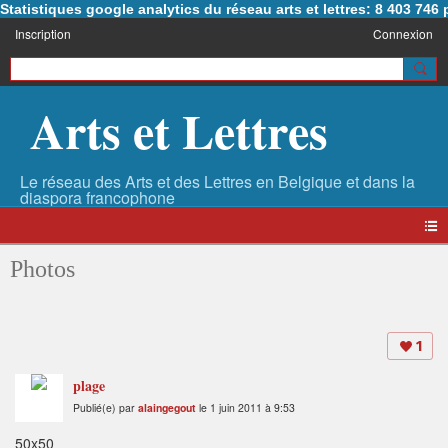
Statistiques google analytics du réseau arts et lettres: 8 403 74
Inscription
Connexion
Arts et Lettres
Photos
1
plage
Publié(e) par
alaingegout
le 1 juin 2011 à 9:53
50x50