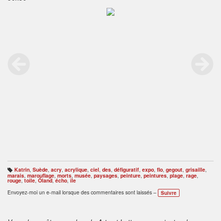
Katrin
,
Suède
,
acry
,
acrylique
,
ciel
,
des
,
défiguratif
,
expo
,
flo
,
gegout
,
grisaille
,
B
marais
,
marouflage
,
morts
,
musée
,
paysages
,
peinture
,
peintures
,
plage
,
rage
,
ali
rouge
,
toile
,
Öland
,
écho
,
île
s
e
Envoyez-moi un e-mail lorsque des commentaires sont laissés –
Suivre
s
: