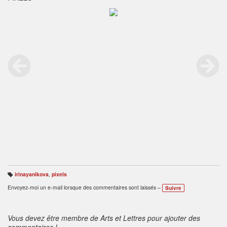
irinayanikova
,
pixels
B
ali
Envoyez-moi un e-mail lorsque des commentaires sont laissés –
Suivre
s
e
s
:
Vous devez être membre de Arts et Lettres pour ajouter des
commentaires !