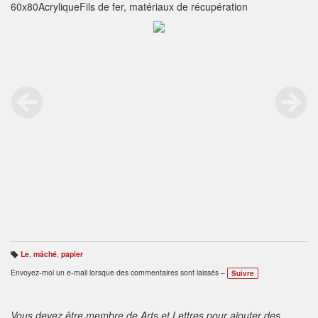
60x80AcryliqueFils de fer, matériaux de récupération
Le
,
mâché
,
papier
B
ali
Envoyez-moi un e-mail lorsque des commentaires sont laissés –
Suivre
s
e
s
:
Vous devez être membre de Arts et Lettres pour ajouter des