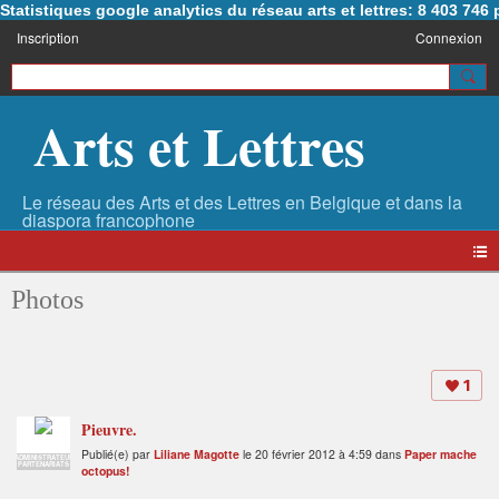
Statistiques google analytics du réseau arts et lettres: 8 403 74
Inscription
Connexion
Arts et Lettres
Photos
1
Pieuvre.
Publié(e) par
Liliane Magotte
le 20 février 2012 à 4:59 dans
Paper mache
ADMINISTRATEUR
PARTENARIATS
octopus!