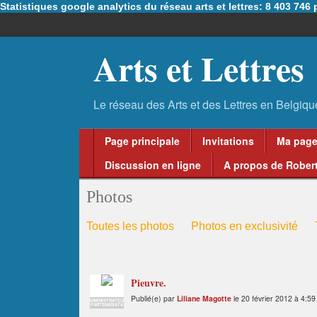
Statistiques google analytics du réseau arts et lettres: 8 403 74
Arts et Lettres
Page principale
Invitations
Ma pag
Discussion en ligne
A propos de Robert
Photos
Toutes les photos
Photos en exclusivité
Pieuvre.
Publié(e) par
Liliane Magotte
le 20 février 2012 à 4:5
ADMINISTRATEUR
PARTENARIATS