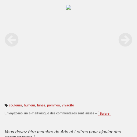
couleurs
,
humour
,
lunes
,
pommes
,
vivacité
B
ali
Envoyez-moi un e-mail lorsque des commentaires sont laissés –
Suivre
s
e
s
:
Vous devez être membre de Arts et Lettres pour ajouter des
commentaires !