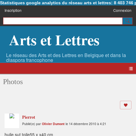
Statistiques google analytics du réseau arts et lettres: 8 403 74
Inscription
Connexion
Arts et Lettres
Photos
Pierrot
Publié(e) par
Olivier Dumont
le 14 décembre 2010 à 4:21
huile sut toile55 x x40 cm