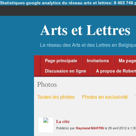
Statistiques google analytics du réseau arts et lettres: 8 403 74
Arts et Lettres
Page principale
Invitations
Ma pag
Discussion en ligne
A propos de Robert
Photos
Toutes les photos
Photos en exclusivité
La côte
Publié(e) par
Raymond MARTIN
le 29 avril 2012 à 1:3