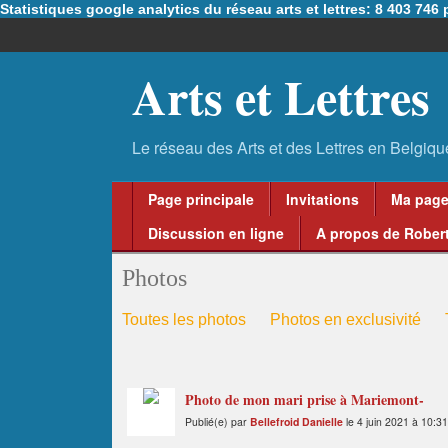
Statistiques google analytics du réseau arts et lettres: 8 403 74
Arts et Lettres
Page principale
Invitations
Ma pag
Discussion en ligne
A propos de Robert
Photos
Toutes les photos
Photos en exclusivité
Photo de mon mari prise à Mariemont-
Publié(e) par
Bellefroid Danielle
le 4 juin 2021 à 10:31