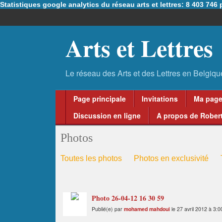
Statistiques google analytics du réseau arts et lettres: 8 403 74
Arts et Lettres
Page principale
Invitations
Ma pag
Discussion en ligne
A propos de Robert
Photos
Toutes les photos
Photos en exclusivité
Photo 26-04-12 16 30 59
Publié(e) par
mohamed mahdoui
le 27 avril 2012 à 3:0