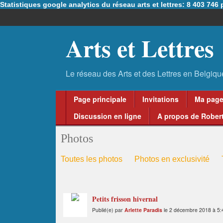
Statistiques google analytics du réseau arts et lettres: 8 403 74
Arts et Lettres
Page principale
Invitations
Ma pag
Discussion en ligne
A propos de Robert
Photos
Toutes les photos
Photos en exclusivité
Petits frisson hivernal
Publié(e) par
Arlette Paradis
le 2 décembre 2018 à 5: