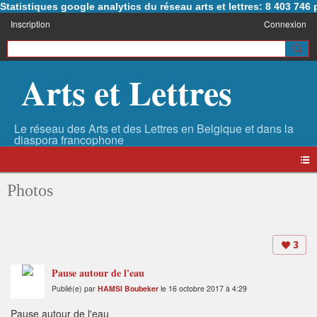
Statistiques google analytics du réseau arts et lettres: 8 403 74
Inscription
Connexion
Arts et Lettres
Photos
3
Pause autour de l'eau
Publié(e) par
HAMSI Boubeker
le 16 octobre 2017 à 4:29
Pause autour de l'eau