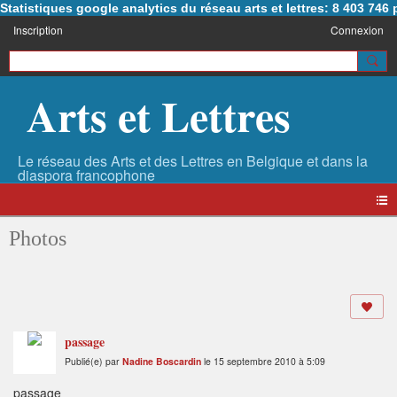
Statistiques google analytics du réseau arts et lettres: 8 403 74
Inscription
Connexion
Arts et Lettres
Photos
passage
Publié(e) par
Nadine Boscardin
le 15 septembre 2010 à 5:09
passage