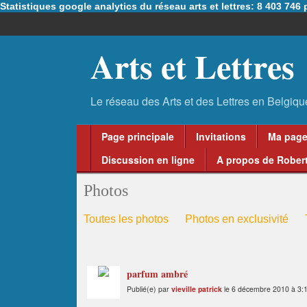
Statistiques google analytics du réseau arts et lettres: 8 403 74
Arts et Lettres
Page principale
Invitations
Ma pag
Discussion en ligne
A propos de Robert
Photos
Toutes les photos
Photos en exclusivité
parfum ambré
Publié(e) par
vieville patrick
le 6 décembre 2010 à 3: