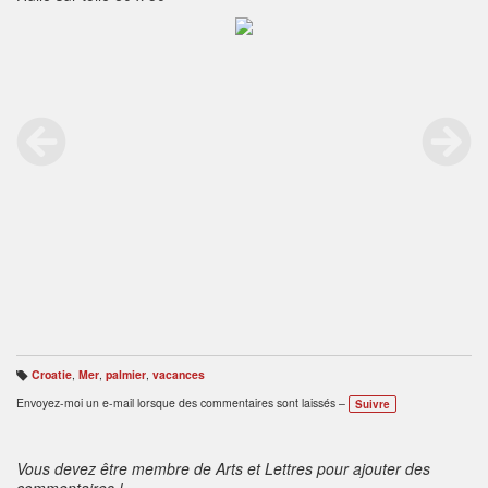
Croatie
,
Mer
,
palmier
,
vacances
B
ali
Envoyez-moi un e-mail lorsque des commentaires sont laissés –
Suivre
s
e
s
:
Vous devez être membre de Arts et Lettres pour ajouter des
commentaires !