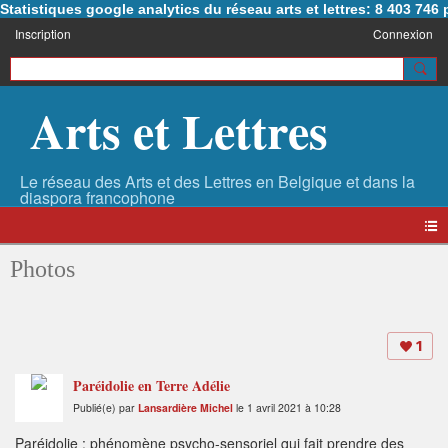
Statistiques google analytics du réseau arts et lettres: 8 403 74
Inscription
Connexion
Arts et Lettres
Photos
1
Paréidolie en Terre Adélie
Publié(e) par
Lansardière Michel
le 1 avril 2021 à 10:28
Paréidolie : phénomène psycho-sensoriel qui fait prendre des