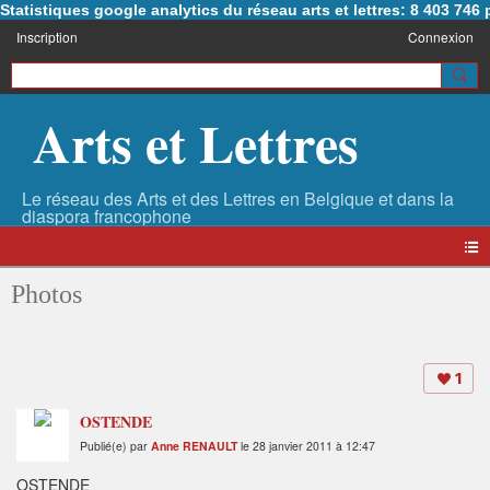
Statistiques google analytics du réseau arts et lettres: 8 403 74
Inscription
Connexion
Arts et Lettres
Photos
1
OSTENDE
Publié(e) par
Anne RENAULT
le 28 janvier 2011 à 12:47
OSTENDE