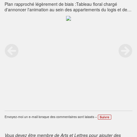
Plan rapproché légèrement de biais :Tableau floral chargé
d'annoncer l'animation au sein des appartements du logis et de
souhaiter la bienvenue aux visiteurs de ce haut lieu, composé de
deux vasques fleuries de lis blancs, roses rubis, amarantes
retombantes, capsules de pavots et différents nobles feuillages,
agrémenté d'un duo d'étain dans lesquels boivent des chardons
bleus, avec guirlandes de lierre et entablement semé de raisins et
pommes de résineux, le tout encadré par une paire d'ifs taillés en
"topiaire"...
Envoyez-moi un e-mail lorsque des commentaires sont laissés –
Suivre
Vous devez être membre de Arts et Lettres pour ajouter des