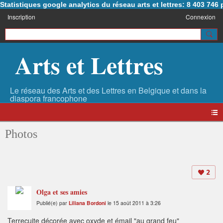
Statistiques google analytics du réseau arts et lettres: 8 403 74
Inscription
Connexion
Arts et Lettres
Photos
2
Olga et ses amies
Publié(e) par
Liliana Bordoni
le 15 août 2011 à 3:26
Terrecuite décorée avec oxyde et émail "au grand feu"