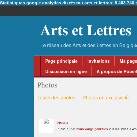
Statistiques google analytics du réseau arts et lettres: 8 403 74
Arts et Lettres
Page principale
Invitations
Ma pag
Discussion en ligne
A propos de Robert
Photos
Toutes les photos
Photos en exclusivité
oiseau
Publié(e) par
marie-ange gonzales
le 3 mai 2011 à 4:5