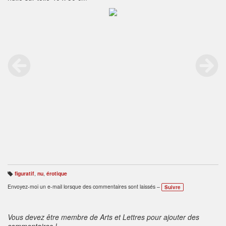
figuratif
,
nu
,
érotique
B
ali
Envoyez-moi un e-mail lorsque des commentaires sont laissés –
Suivre
s
e
s
:
Vous devez être membre de Arts et Lettres pour ajouter des
commentaires !