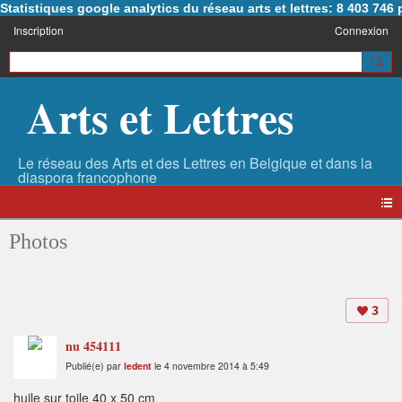
Statistiques google analytics du réseau arts et lettres: 8 403 74
Inscription
Connexion
Arts et Lettres
Photos
3
nu 454111
Publié(e) par
ledent
le 4 novembre 2014 à 5:49
huile sur toile 40 x 50 cm