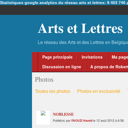
Statistiques google analytics du réseau arts et lettres: 8 403 74
Arts et Lettres
Page principale
Invitations
Ma pag
Discussion en ligne
A propos de Robert
Photos
Toutes les photos
Photos en exclusivité
NOBLESSE
Publié(e) par
FAOUZI Hamid
le 12 août 2012 à 6:58