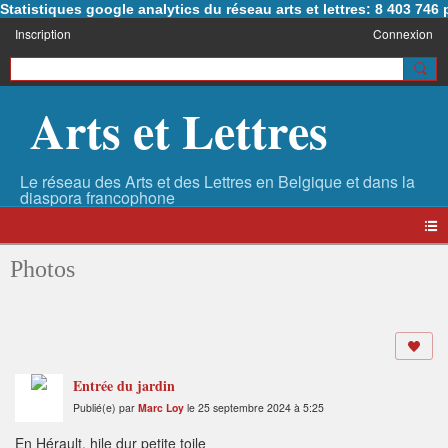
Statistiques google analytics du réseau arts et lettres: 8 403 74
Inscription
Connexion
Arts et Lettres
Photos
Entrée du jardin
Publié(e) par
Marc Loy
le 25 septembre 2024 à 5:25
En Hérault, hile dur petite toile