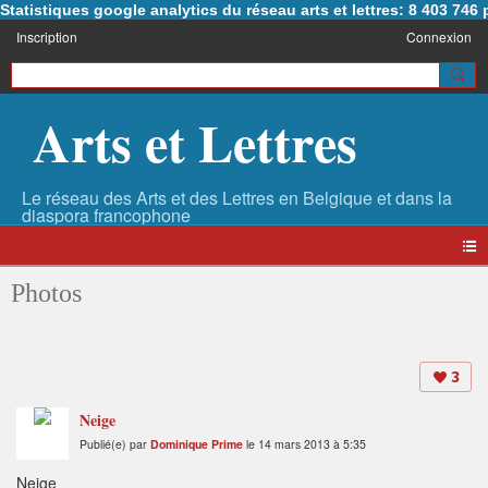
Statistiques google analytics du réseau arts et lettres: 8 403 74
Inscription
Connexion
Arts et Lettres
Photos
3
Neige
Publié(e) par
Dominique Prime
le 14 mars 2013 à 5:35
Neige