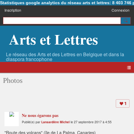
Statistiques google analytics du réseau arts et lettres: 8 403 74
Inscription
Connexion
Arts et Lettres
Photos
1
Ne nous égarons pas
Publié(e) par
Lansardière Michel
le 27 septembre 2017 à 4:55
"Route des volcans" (île de La Palma, Canaries)