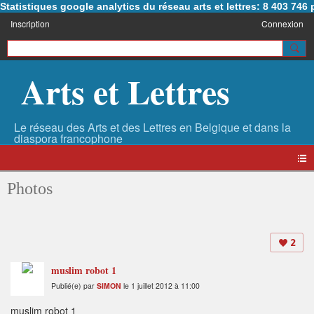
Statistiques google analytics du réseau arts et lettres: 8 403 74
Inscription
Connexion
Arts et Lettres
Photos
2
muslim robot 1
Publié(e) par
SIMON
le 1 juillet 2012 à 11:00
muslim robot 1