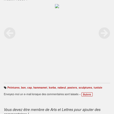
Peintures
,
bon
,
cap
,
hammamet
,
korba
,
nabeul
,
posters
,
sculptures
,
tunisie
B
ali
Envoyez-moi un e-mail lorsque des commentaires sont laissés –
Suivre
s
e
s
:
Vous devez être membre de Arts et Lettres pour ajouter des
commentaires !