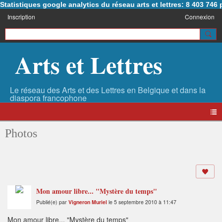
Statistiques google analytics du réseau arts et lettres: 8 403 74
Inscription
Connexion
Arts et Lettres
Photos
Mon amour libre... "Mystère du temps"
Publié(e) par
Vigneron Muriel
le 5 septembre 2010 à 11:47
Mon amour libre... "Mystère du temps"