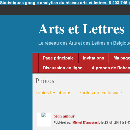
Statistiques google analytics du réseau arts et lettres: 8 403 74
Arts et Lettres
Page principale
Invitations
Ma pag
Discussion en ligne
A propos de Robert
Photos
Toutes les photos
Photos en exclusivité
Mon amour
Publié(e) par
Michel D'anastasio
le 23 juin 2011 à 9:4