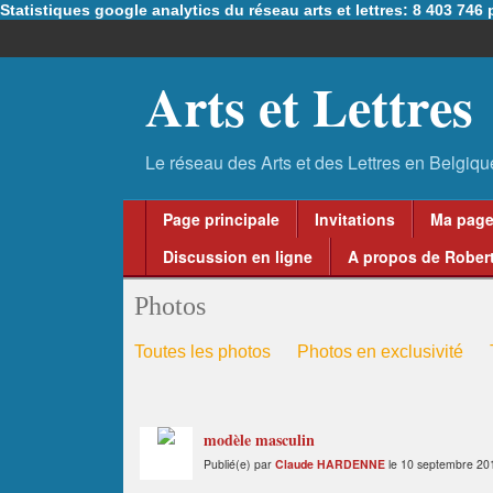
Statistiques google analytics du réseau arts et lettres: 8 403 74
Arts et Lettres
Page principale
Invitations
Ma pag
Discussion en ligne
A propos de Robert
Photos
Toutes les photos
Photos en exclusivité
modèle masculin
Publié(e) par
Claude HARDENNE
le 10 septembre 20