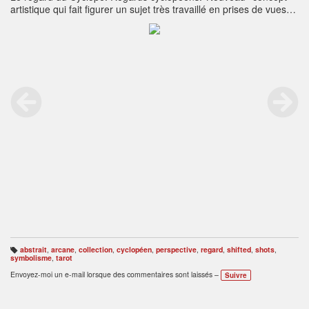
artistique qui fait figurer un sujet très travaillé en prises de vues
décalées, de nature à contraster les perspectives d’un
intérieur.‘’Patriarche“, collection "Les Arcanes Majeurs du Tarot",
réservée à des expositions culturelles, sans vente, depuis
1981.Indication: 'La morale la plus simple constitue les fondations
à l'édification de la spiritualité’.
abstrait
,
arcane
,
collection
,
cyclopéen
,
perspective
,
regard
,
shifted
,
shots
,
B
symbolisme
,
tarot
ali
s
Envoyez-moi un e-mail lorsque des commentaires sont laissés –
Suivre
e
s
: