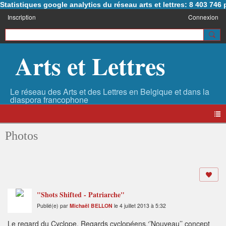
Statistiques google analytics du réseau arts et lettres: 8 403 74
Inscription
Connexion
Arts et Lettres
Photos
"Shots Shifted - Patriarche"
Publié(e) par
Michaël BELLON
le 4 juillet 2013 à 5:32
Le regard du Cyclope. Regards cyclopéens.‘’Nouveau’’ concept