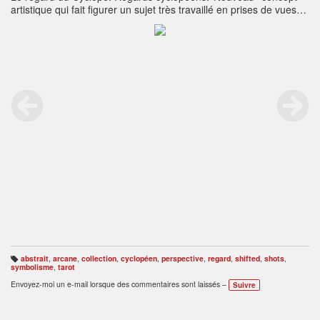
artistique qui fait figurer un sujet très travaillé en prises de vues
décalées, de nature à contraster les perspectives d’un
intérieur.‘’Empereur “, collection "Les Arcanes Majeurs du Tarot",
réservée à des expositions culturelles, sans vente, depuis
1981.Indication: 'L'Autorité Intègre partage à tous un Empire
d'Absolu en sa source’.
abstrait
,
arcane
,
collection
,
cyclopéen
,
perspective
,
regard
,
shifted
,
shots
,
B
symbolisme
,
tarot
ali
s
Envoyez-moi un e-mail lorsque des commentaires sont laissés –
Suivre
e
s
: