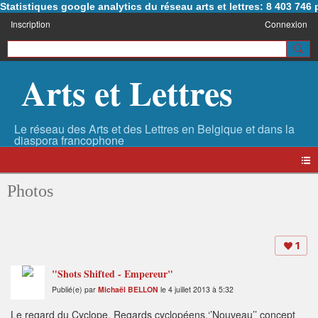
Statistiques google analytics du réseau arts et lettres: 8 403 74
Inscription
Connexion
Arts et Lettres
Photos
1
"Shots Shifted - Empereur"
Publié(e) par
Michaël BELLON
le 4 juillet 2013 à 5:32
Le regard du Cyclope. Regards cyclopéens.‘’Nouveau’’ concept