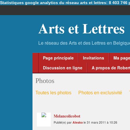
Statistiques google analytics du réseau arts et lettres: 8 403 74
Arts et Lettres
Page principale
Invitations
Ma pag
Discussion en ligne
A propos de Robert
Photos
Toutes les photos
Photos en exclusivité
Melancolicobot
Publié(e) par
Alesko
le 31 mars 2011 à 10:26