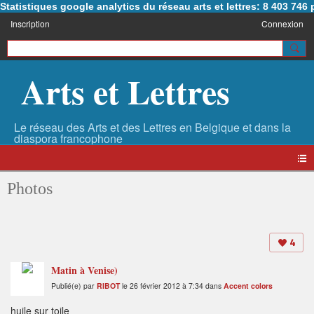
Statistiques google analytics du réseau arts et lettres: 8 403 74
Inscription
Connexion
Arts et Lettres
Photos
4
Matin à Venise)
Publié(e) par
RIBOT
le 26 février 2012 à 7:34 dans
Accent colors
huile sur toile