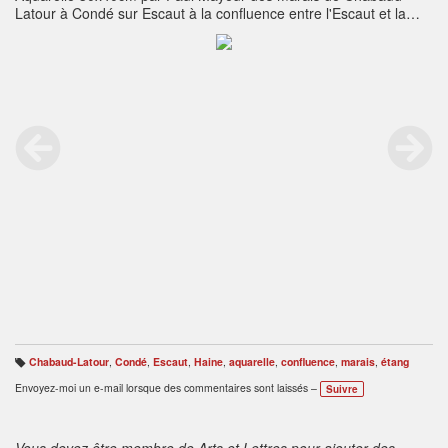
Latour à Condé sur Escaut à la confluence entre l'Escaut et la
Haine.
Chabaud-Latour
,
Condé
,
Escaut
,
Haine
,
aquarelle
,
confluence
,
marais
,
étang
B
ali
Envoyez-moi un e-mail lorsque des commentaires sont laissés –
Suivre
s
e
s
:
Vous devez être membre de Arts et Lettres pour ajouter des