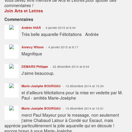
commentaires !
Join Arts et Lettres
Commentaires
Andrée HIAR
5 janvier 2015 at 6:44
Très belle aquarelle Félicitations Andrée
Annecy Wilson
4 janvier 2015 at 8:17
Magnifique
DEMARS Philippe
22 décembre 2014 at 6:04
J'aime beaucoup.
Marie-Josèphe BOURGAU
13 décembre 2014 at 10:34
et d'ailleurs félicitations pour la mise en vedette par M.
Paul - amitiés Marie-Josèphe
Marie-Josèphe BOURGAU
13 décembre 2014 at 10:31
merci Paul Mayeur pour le message, non seulement
j'aime Chabaud Latour à Condé sur Escaut, mais
apprécie particulièrement la jolie aquarelle qui en découle !
encore bravo à vous Marie-Josèphe