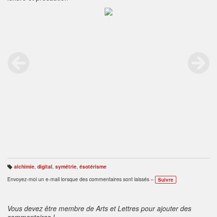
alchimie
,
digital
,
symétrie
,
ésotérisme
B
ali
Envoyez-moi un e-mail lorsque des commentaires sont laissés –
Suivre
s
e
s
:
Vous devez être membre de Arts et Lettres pour ajouter des
commentaires !