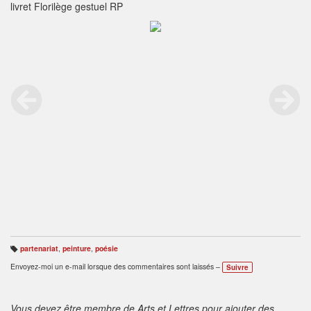
livret Florilège gestuel RP
partenariat
,
peinture
,
poésie
B
ali
Envoyez-moi un e-mail lorsque des commentaires sont laissés –
Suivre
s
e
s
:
Vous devez être membre de Arts et Lettres pour ajouter des