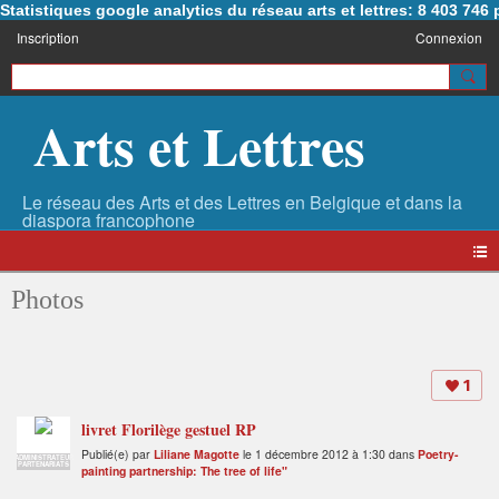
Statistiques google analytics du réseau arts et lettres: 8 403 74
Inscription
Connexion
Arts et Lettres
Photos
1
livret Florilège gestuel RP
Publié(e) par
Liliane Magotte
le 1 décembre 2012 à 1:30 dans
Poetry-
ADMINISTRATEUR
PARTENARIATS
painting partnership: The tree of life"