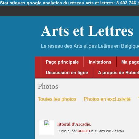
Statistiques google analytics du réseau arts et lettres: 8 403 74
Arts et Lettres
Page principale
Invitations
Ma pag
Discussion en ligne
A propos de Robert
Photos
Toutes les photos
Photos en exclusivité
littoral d'Arcadie.
Publié(e) par
COLLET
le 12 avril 2012 à 6:53