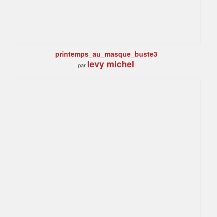
printemps_au_masque_buste3
levy michel
par