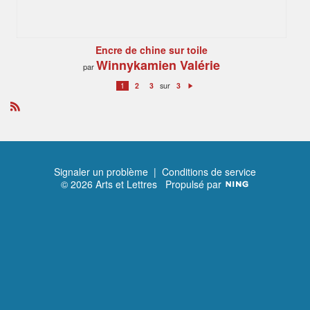
Encre de chine sur toile
Winnykamien Valérie
par
sur
1
2
3
3
S
ui
v
a
R
n
S
t
S
Signaler un problème
|
Conditions de service
© 2026 Arts et Lettres
Propulsé par