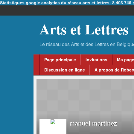
Statistiques google analytics du réseau arts et lettres: 8 403 74
Arts et Lettres
Page principale
Invitations
Ma pag
Discussion en ligne
A propos de Robert
manuel martinez