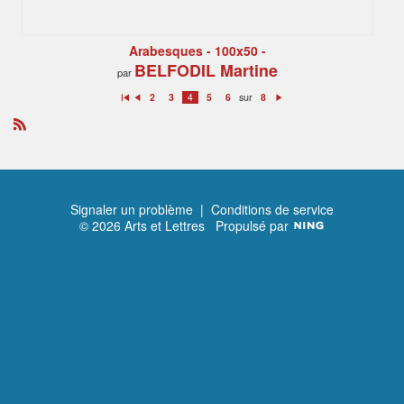
Arabesques - 100x50 -
BELFODIL Martine
par
sur
2
3
4
5
6
8
P
P
S
re
ré
ui
m
c
v
ie
é
a
R
r
d
n
S
e
t
S
n
t
Signaler un problème
|
Conditions de service
© 2026 Arts et Lettres
Propulsé par