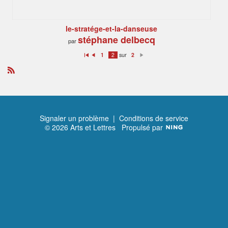
le-stratége-et-la-danseuse
stéphane delbecq
par
sur
1
2
2
P
P
S
re
ré
ui
m
c
v
ie
é
a
R
r
d
nt
S
e
S
n
t
Signaler un problème
|
Conditions de service
© 2026 Arts et Lettres
Propulsé par